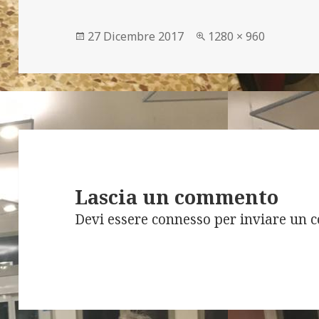
Scritto
Dimensione
27 Dicembre 2017
1280 × 960
il
reale
Lascia un commento
Devi essere
connesso
per inviare un 